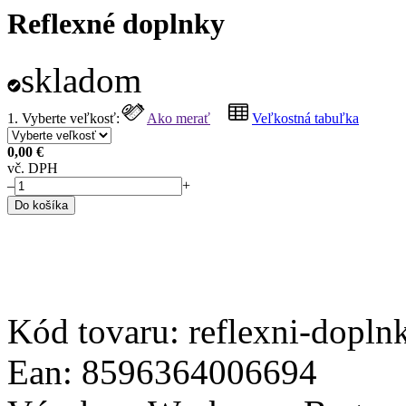
Reflexné doplnky
skladom
1. Vyberte veľkosť:
Ako merať
Veľkostná tabuľka
0,00 €
vč. DPH
–
+
Do košíka
Kód tovaru:
reflexni-dopln
Ean:
8596364006694