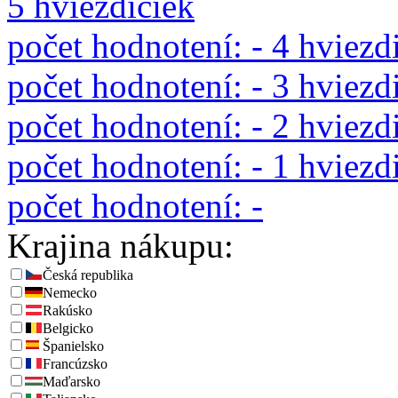
5 hviezdičiek
počet hodnotení:
-
4 hviezd
počet hodnotení:
-
3 hviezd
počet hodnotení:
-
2 hviezd
počet hodnotení:
-
1 hviezd
počet hodnotení:
-
Krajina nákupu:
Česká republika
Nemecko
Rakúsko
Belgicko
Španielsko
Francúzsko
Maďarsko