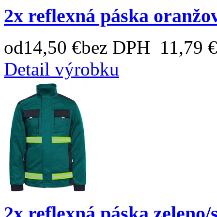
2x reflexná páska oranžo
od
14,50 €
bez DPH 11,79 
Detail výrobku
2x reflexná páska zeleno/