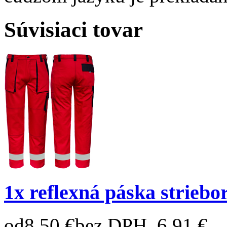
Súvisiaci tovar
1x reflexná páska striebo
od
8,50 €
bez DPH 6,91 €