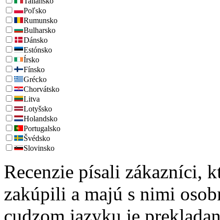
Taliansko
Poľsko
Rumunsko
Bulharsko
Dánsko
Estónsko
Írsko
Fínsko
Grécko
Chorvátsko
Litva
Lotyšsko
Holandsko
Portugalsko
Švédsko
Slovinsko
Recenzie písali zákazníci, 
zakúpili a majú s nimi oso
cudzom jazyku je prekladan