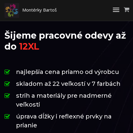
Montérky Bartoš
Toggle
navigati
Šijeme pracovné odevy až
do
12XL
najlepšia cena priamo od výrobcu
skladom až 22 veľkostí v 7 farbách
strih a materiály pre nadmerné
veľkosti
úprava dĺžky i reflexné prvky na
prianie