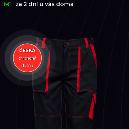
za 2 dni u vás doma
ČESKÁ
chránená
dielňa