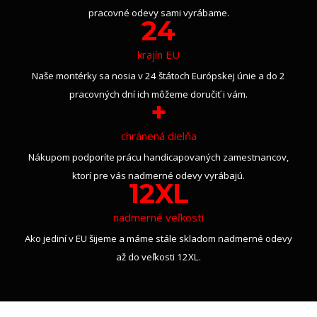
pracovné odevy sami vyrábame.
24
krajín EU
Naše montérky sa nosia v 24 štátoch Európskej únie a do 2
pracovných dní ich môžeme doručiť i vám.
+
chránená dielňa
Nákupom podporíte prácu handicapovaných zamestnancov,
ktorí pre vás nadmerné odevy vyrábajú.
12XL
nadmerné veľkosti
Ako jediní v EU šijeme a máme stále skladom nadmerné odevy
až do veľkosti 12XL.