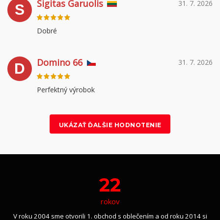
Sigitas Garuolis
31. 7. 2026
S
Dobré
Domino 66
31. 7. 2026
D
Perfektný výrobok
UKÁZAŤ ĎALŠIE HODNOTENIE
22
rokov
V roku 2004 sme otvorili 1. obchod s oblečením a od roku 2014 si