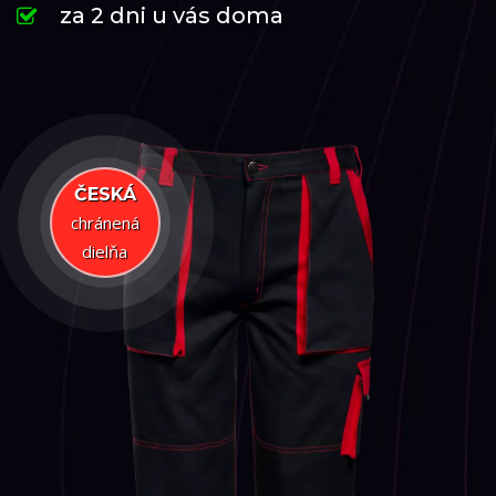
za 2 dni u vás doma
ČESKÁ
chránená
dielňa