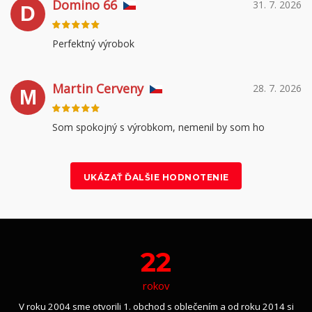
Domino 66
31. 7. 2026
D
Perfektný výrobok
Martin Cerveny
28. 7. 2026
M
Som spokojný s výrobkom, nemenil by som ho
UKÁZAŤ ĎALŠIE HODNOTENIE
22
rokov
V roku 2004 sme otvorili 1. obchod s oblečením a od roku 2014 si