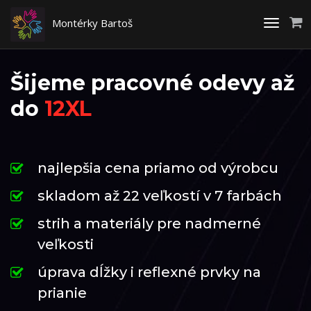
Montérky Bartoš
Toggle
navigati
Šijeme pracovné odevy až
do
12XL
najlepšia cena priamo od výrobcu
skladom až 22 veľkostí v 7 farbách
strih a materiály pre nadmerné
veľkosti
úprava dĺžky i reflexné prvky na
prianie