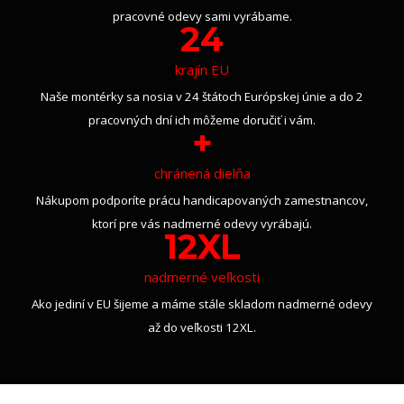
pracovné odevy sami vyrábame.
24
krajín EU
Naše montérky sa nosia v 24 štátoch Európskej únie a do 2
pracovných dní ich môžeme doručiť i vám.
+
chránená dielňa
Nákupom podporíte prácu handicapovaných zamestnancov,
ktorí pre vás nadmerné odevy vyrábajú.
12XL
nadmerné veľkosti
Ako jediní v EU šijeme a máme stále skladom nadmerné odevy
až do veľkosti 12XL.