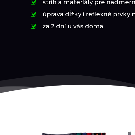
strih a materiály pre nadmern
úprava dĺžky i reflexné prvky 
za 2 dni u vás doma