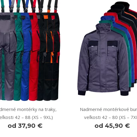
dmerné montérky na traky,
Nadmerné montérkové bun
eľkosti 42 – 88 (XS – 9XL)
veľkosti 42 – 80 (XS – 7X
od 37,90 €
od 45,90 €