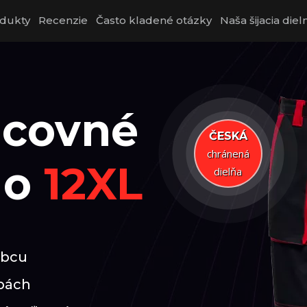
dukty
Recenzie
Často kladené otázky
Naša šijacia diel
acovné
ČESKÁ
chránená
do
12XL
dielňa
obcu
rbách