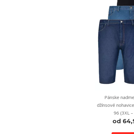
Pánske nadme
džínsové nohavice
96 (3XL –
od 64,