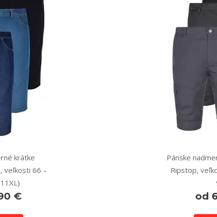
rné krátke
Pánske nadmer
, veľkosti 66 –
Ripstop, veľko
 11XL)
90 €
od 