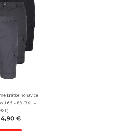
né krátke nohavice
sti 66 – 88 (3XL –
9XL)
64,90 €