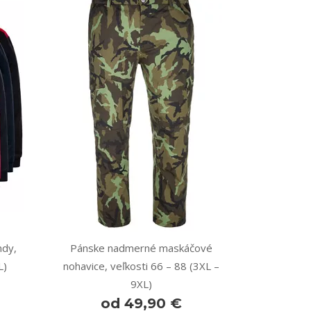
dy,
Pánske nadmerné maskáčové
L)
nohavice, veľkosti 66 – 88 (3XL –
9XL)
od 49,90 €