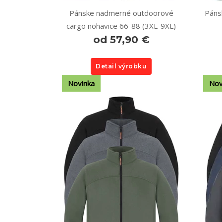
Pánske nadmerné outdoorové
Páns
cargo nohavice 66-88 (3XL-9XL)
od 57,90 €
Detail výrobku
Novinka
Nov