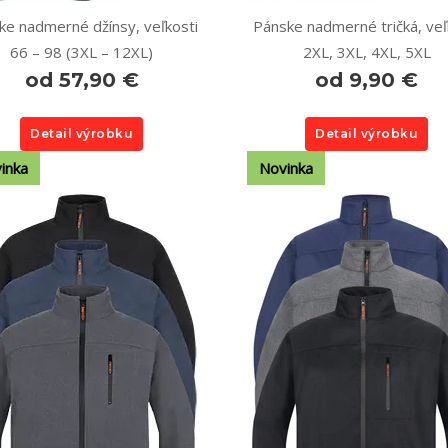
ke nadmerné džínsy, veľkosti
Pánske nadmerné tričká, veľ
66 – 98 (3XL – 12XL)
2XL, 3XL, 4XL, 5XL
od 57,90 €
od 9,90 €
Detail výrobku
Detail výrobku
inka
Novinka