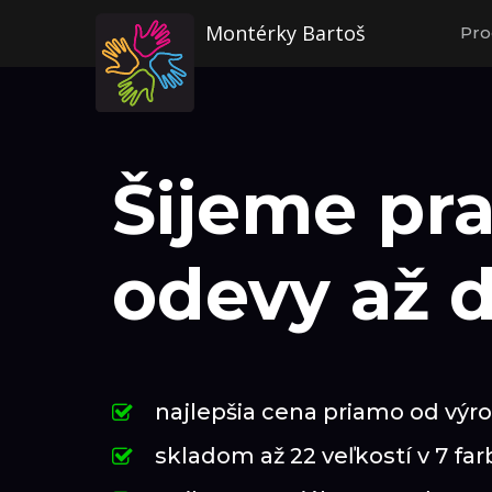
Montérky Bartoš
Pro
Šijeme pr
odevy až 
najlepšia cena priamo od výr
skladom až 22 veľkostí v 7 fa