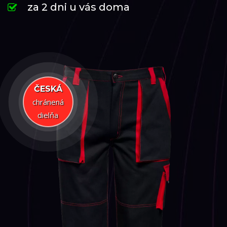
za 2 dni u vás doma
ČESKÁ
chránená
dielňa