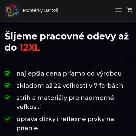
Montérky Bartoš
Toggle
navigati
Šijeme pracovné odevy až
do
12XL
najlepšia cena priamo od výrobcu
skladom až 22 veľkostí v 7 farbách
strih a materiály pre nadmerné
veľkosti
úprava dĺžky i reflexné prvky na
prianie