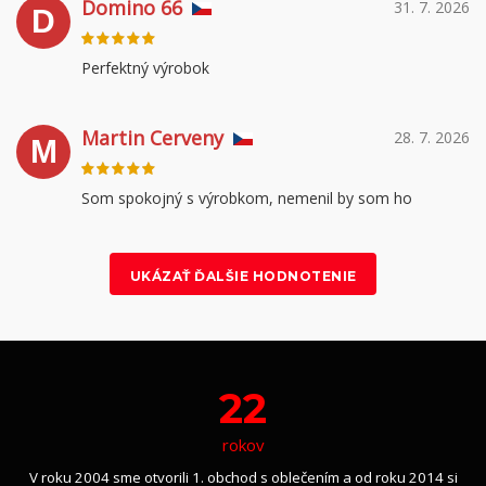
Domino 66
31. 7. 2026
D
Perfektný výrobok
Martin Cerveny
28. 7. 2026
M
Som spokojný s výrobkom, nemenil by som ho
UKÁZAŤ ĎALŠIE HODNOTENIE
22
rokov
V roku 2004 sme otvorili 1. obchod s oblečením a od roku 2014 si