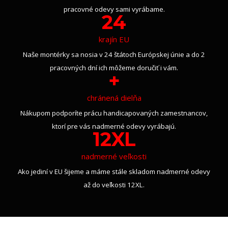
pracovné odevy sami vyrábame.
24
krajín EU
Naše montérky sa nosia v 24 štátoch Európskej únie a do 2
pracovných dní ich môžeme doručiť i vám.
+
chránená dielňa
Nákupom podporíte prácu handicapovaných zamestnancov,
ktorí pre vás nadmerné odevy vyrábajú.
12XL
nadmerné veľkosti
Ako jediní v EU šijeme a máme stále skladom nadmerné odevy
až do veľkosti 12XL.