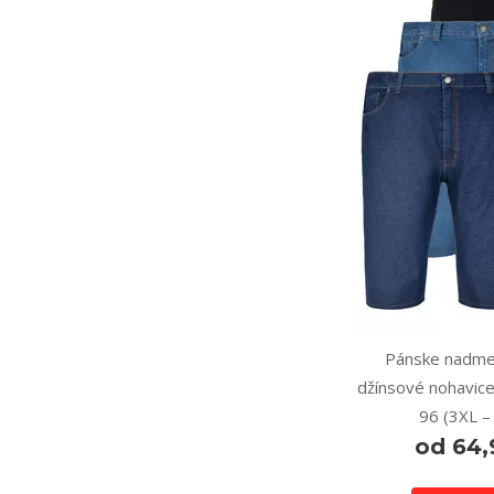
Pánske nadme
džínsové nohavice
96 (3XL –
od 64,