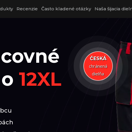
dukty
Recenzie
Často kladené otázky
Naša šijacia diel
acovné
ČESKÁ
chránená
do
12XL
dielňa
obcu
rbách