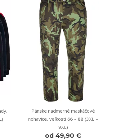
dy,
Pánske nadmerné maskáčové
L)
nohavice, veľkosti 66 – 88 (3XL –
9XL)
od 49,90 €