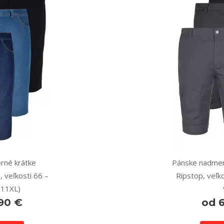
rné krátke
Pánske nadmer
, veľkosti 66 –
Ripstop, veľko
 11XL)
90 €
od 