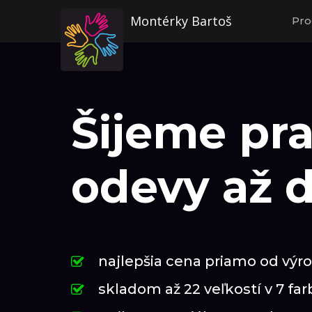
Montérky Bartoš
Pro
Šijeme pr
odevy až 
najlepšia cena priamo od výr
skladom až 22 veľkostí v 7 fa