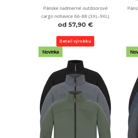
Pánske nadmerné outdoorové
Páns
cargo nohavice 66-88 (3XL-9XL)
od 57,90 €
Detail výrobku
Novinka
Nov