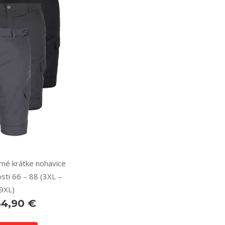
né krátke nohavice
sti 66 – 88 (3XL –
9XL)
64,90 €