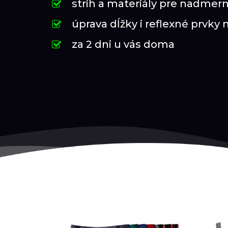
strih a materiály pre nadmern
úprava dĺžky i reflexné prvky 
za 2 dni u vás doma