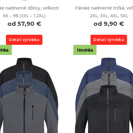
ke nadmerné džínsy, veľkosti
Pánske nadmerné tričká, veľ
66 – 98 (3XL – 12XL)
2XL, 3XL, 4XL, 5XL
od 57,90 €
od 9,90 €
Detail výrobku
Detail výrobku
inka
Novinka