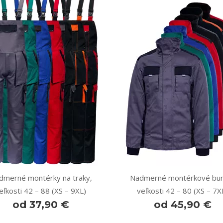
dmerné montérky na traky,
Nadmerné montérkové bun
eľkosti 42 – 88 (XS – 9XL)
veľkosti 42 – 80 (XS – 7X
od 37,90 €
od 45,90 €