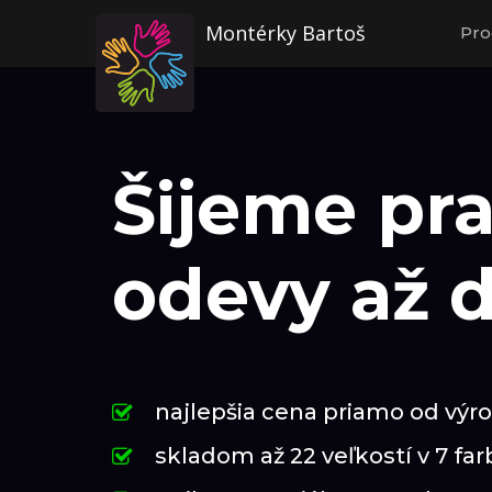
Montérky Bartoš
Pro
Šijeme pr
odevy až 
najlepšia cena priamo od výr
skladom až 22 veľkostí v 7 fa