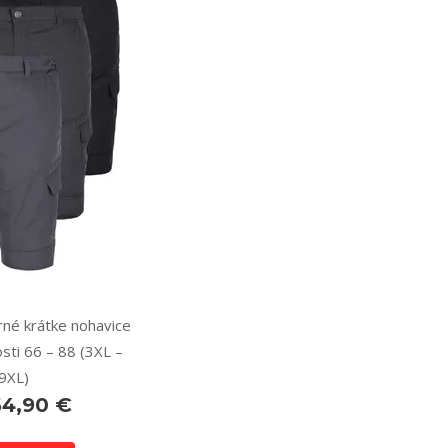
né krátke nohavice
sti 66 – 88 (3XL –
9XL)
64,90 €