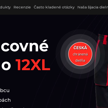
dukty
Recenzie
Často kladené otázky
Naša šijacia diel
acovné
ČESKÁ
chránená
do
12XL
dielňa
obcu
rbách