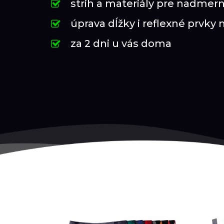
strih a materiály pre nadmern
úprava dĺžky i reflexné prvky 
za 2 dni u vás doma