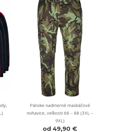
dy,
Pánske nadmerné maskáčové
L)
nohavice, veľkosti 66 – 88 (3XL –
9XL)
od 49,90 €