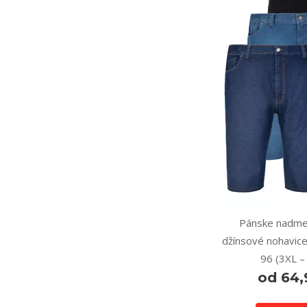
Pánske nadme
džínsové nohavice
96 (3XL –
od 64,