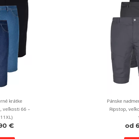
rné krátke
Pánske nadmer
, veľkosti 66 –
Ripstop, veľko
 11XL)
90 €
od 