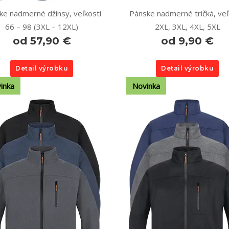
ke nadmerné džínsy, veľkosti
Pánske nadmerné tričká, veľ
66 – 98 (3XL – 12XL)
2XL, 3XL, 4XL, 5XL
od 57,90 €
od 9,90 €
Detail výrobku
Detail výrobku
inka
Novinka