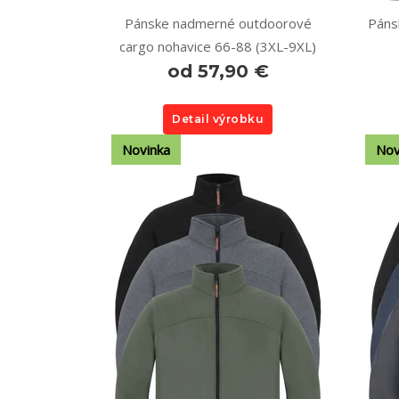
Pánske nadmerné outdoorové
Páns
cargo nohavice 66-88 (3XL-9XL)
od 57,90 €
Detail výrobku
Novinka
Nov